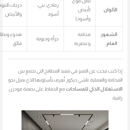
تباين قوي
رمادي، بني،
درجات النيود
الألوان
(أبيض
أسود
والأبيض
وأسود)
الشعور
فخامة
هدوء ونظام
جرأة وحيوية
العام
وعصرية
فائق
 كنت تبحث عن التميز في تنفيذ المطابخ التي تجمع بين
خامة والعملية. تاشي ديكور تُعرف بأسلوبها الذي يميل نحو
استغلال الذكي للمساحات
مع الحفاظ على بصمة مودرن
ية.