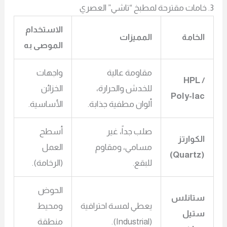
الاستخدام
الخامة
المميزات
الموصى به
مقاومة عالية
واجهات
HPL /
للخدش والحرارة،
الخزائن
Poly-lac
ألوان مطفية جذابة.
الأساسية.
صلب جداً، غير
أسطح
الكوارتز
مسامي، ومقاوم
العمل
(Quartz)
للبقع.
(الرخامة).
الحوض
ستانلس
يعطي لمسة احترافية
ومحيط
ستيل
(Industrial).
منطقة