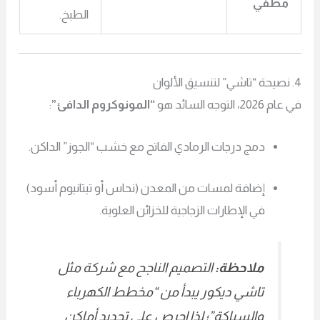
مطفي
الطبخ.
20، التوجه السائد هو
“المونوكروم الدافئ”
:
دمج درجات الرمادي الفاتح مع خشب “الجوز” الداكن.
إضافة لمسات من المعدن (نحاس أو تيتانيوم أسود)
في الإطارات الزجاجية للخزائن العلوية.
ملاحظة:
التصميم الناجح مع شركة مثل
تاشي ديكور يبدأ من “مخطط الكهرباء
والسباكة”؛ لذا احرص على تحديد أماكن