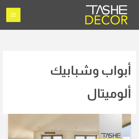
خطي
لى
لمحتوى
أبواب وشبابيك
ألوميتال
أبواب
وشبابيك
ألوميتال